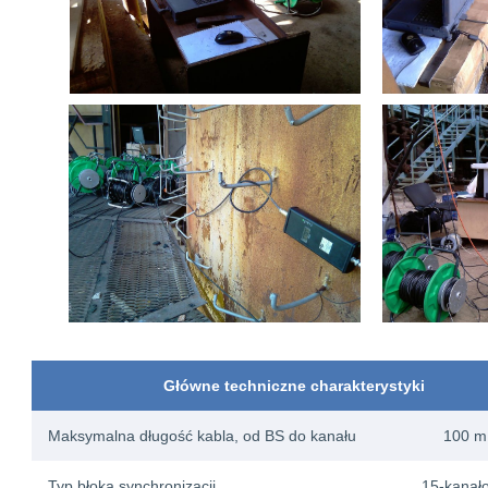
Główne techniczne charakterystyki
Maksymalna długość kabla, od BS do kanału
100 m
Typ błoka synchronizacji
15-kanał