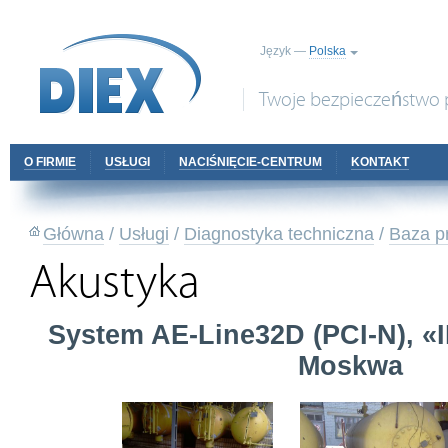
Język —
Polska
Twoje bezpieczeństwo 
О FIRMIE
USŁUGI
NACIŚNIĘCIE-CENTRUM
KONTAKT
Główna
/
Usługi
/
Diagnostyka techniczna
/
Baza p
Akustyka
System AE-Line32D (PCI-N), 
Moskwa