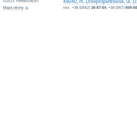
©2013. Firma«DIEX»
49040, m. Dniepropietrowsk, ul. 
Mapa strony
тел.:
+38 (0562)
36-87-04
, +38 (067)
009-00