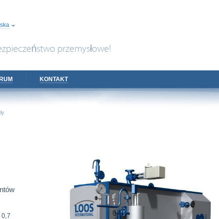
lska
ezpieczeństwo przemysłowe!
TRUM
KONTAKT
ły
entów
 0,7