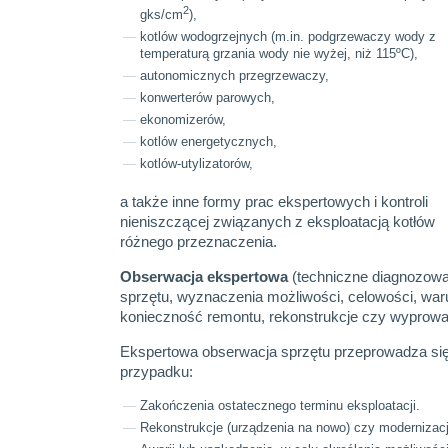
2
gks/cm
),
kotlów wodogrzejnych (m.in. podgrzewaczy wody z
temperaturą grzania wody nie wyżej, niż 115ºС),
autonomicznych przegrzewaczy,
konwerterów parowych,
ekonomizerów,
kotlów energetycznych,
kotlów-utylizatorów,
a także inne formy prac ekspertowych i kontroli
nieniszczącej związanych z eksploatacją kotłów
różnego przeznaczenia.
Obserwacja ekspertowa
(techniczne diagnozowa
sprzętu, wyznaczenia możliwości, celowości, warun
konieczność remontu, rekonstrukcje czy wyprowad
Ekspertowa obserwacja sprzętu przeprowadza si
przypadku:
Zakończenia ostatecznego terminu eksploatacji.
Rekonstrukcje (urządzenia na nowo) czy modernizacj