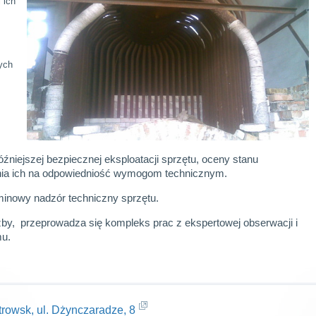
 ich
ych
óźniejszej bezpiecznej eksploatacji sprzętu, oceny stanu
enia ich na odpowiedniość wymogom technicznym.
minowy nadzór techniczny sprzętu.
by, przeprowadza się kompleks prac z ekspertowej obserwacji i
mu.
trowsk, ul. Dżynczaradze, 8