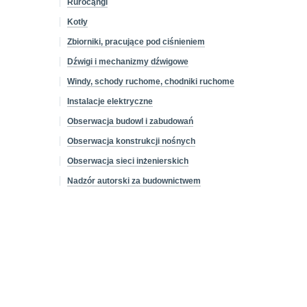
Ruroćąngi
Kotły
Zbiorniki, pracujące pod ciśnieniem
Dźwigi i mechanizmy dźwigowe
Windy, schody ruchome, chodniki ruchome
Instalacje elektryczne
Obserwacja budowl i zabudowań
Obserwacja konstrukcji nośnych
Obserwacja sieci inżenierskich
Nadzór autorski za budownictwem