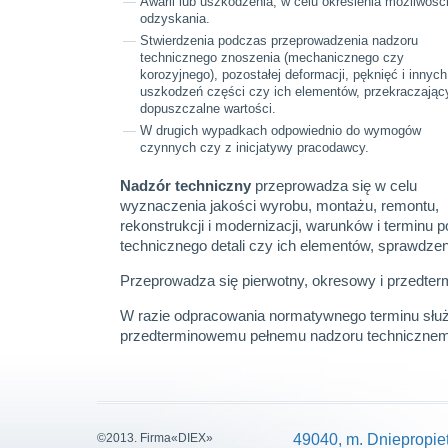
Awarii lub uszkodzenia, w celu określenia możliwości
odzyskania.
Stwierdzenia podczas przeprowadzenia nadzoru
technicznego znoszenia (mechanicznego czy
korozyjnego), pozostałej deformacji, pęknięć i innych
uszkodzeń części czy ich elementów, przekraczając
dopuszczalne wartości.
W drugich wypadkach odpowiednio do wymogów
czynnych czy z inicjatywy pracodawcy.
Nadzór techniczny
przeprowadza się w celu
wyznaczenia jakości wyrobu, montażu, remontu,
rekonstrukcji i modernizacji, warunków i terminu p
technicznego detali czy ich elementów, sprawdz
Przeprowadza się pierwotny, okresowy i przedter
W razie odpracowania normatywnego terminu służ
przedterminowemu pełnemu nadzoru techniczne
©2013. Firma«DIEX»
49040, m. Dniepropie